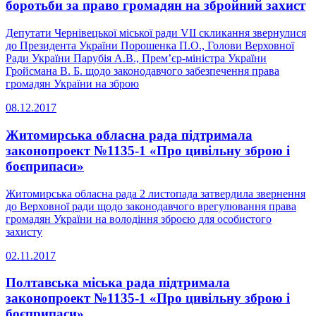
боротьби за право громадян на збройний захист
Депутати Чернівецької міської ради VII скликання звернулися
до Президента України Порошенка П.О., Голови Верховної
Ради України Парубія А.В., Прем’єр-міністра України
Гройсмана В. Б. щодо законодавчого забезпечення права
громадян України на зброю
08.12.2017
Житомирська обласна рада підтримала
законопроект №1135-1 «Про цивільну зброю і
боєприпаси»
Житомирська обласна рада 2 листопада затвердила звернення
до Верховної ради щодо законодавчого врегулювання права
громадян України на володіння зброєю для особистого
захисту
02.11.2017
Полтавська міська рада підтримала
законопроект №1135-1 «Про цивільну зброю і
боєприпаси»