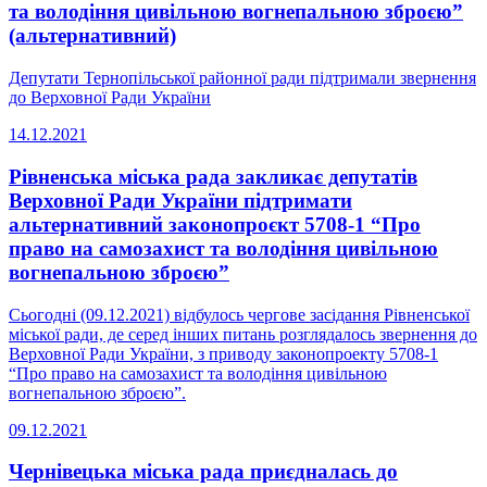
та володіння цивільною вогнепальною зброєю”
(альтернативний)
Депутати Тернопільської районної ради підтримали звернення
до Верховної Ради України
14.12.2021
Рівненська міська рада закликає депутатів
Верховної Ради України підтримати
альтернативний законопроєкт 5708-1 “Про
право на самозахист та володіння цивільною
вогнепальною зброєю”
Сьогодні (09.12.2021) відбулось чергове засідання Рівненської
міської ради, де серед інших питань розглядалось звернення до
Верховної Ради України, з приводу законопроекту 5708-1
“Про право на самозахист та володіння цивільною
вогнепальною зброєю”.
09.12.2021
Чернівецька міська рада приєдналась до