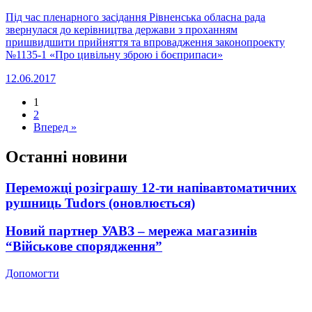
Під час пленарного засідання Рівненська обласна рада
звернулася до керівництва держави з проханням
пришвидшити прийняття та впровадження законопроекту
№1135-1 «Про цивільну зброю і боєприпаси»
12.06.2017
1
2
Вперед »
Останні новини
Переможці розіграшу 12-ти напівавтоматичних
рушниць Tudors (оновлюється)
Новий партнер УАВЗ – мережа магазинів
“Військове спорядження”
Допомогти