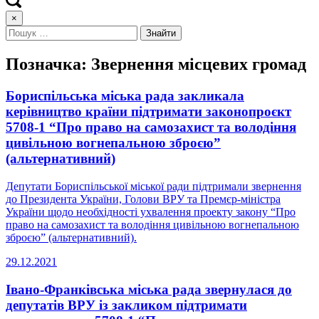
×
Позначка:
Звернення місцевих громад
Бориспільська міська рада закликала
керівництво країни підтримати законопроєкт
5708-1 “Про право на самозахист та володіння
цивільною вогнепальною зброєю”
(альтернативний)
Депутати Бориспільської міської ради підтримали звернення
до Президента України, Голови ВРУ та Премєр-міністра
України щодо необхідності ухвалення проекту закону “Про
право на самозахист та володіння цивільною вогнепальною
зброєю” (альтернативний).
29.12.2021
Івано-Франківська міська рада звернулася до
депутатів ВРУ із закликом підтримати