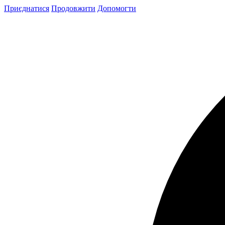
Skip
Приєднатися
Продовжити
Допомогти
to
content