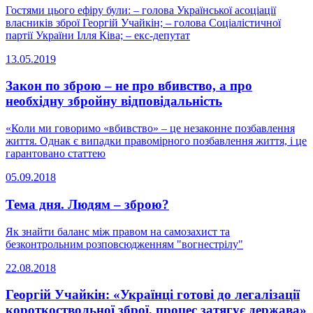
Гостями цього ефіру були: – голова Української асоціації
власників зброї Георгій Учайкін; – голова Соціалістичної
партії України Ілля Ківа; – екс-депутат
13.05.2019
Закон по зброю – не про вбивство, а про
необхідну збройну відповідальність
«Коли ми говоримо «вбивство» – це незаконне позбавлення
життя. Однак є випадки правомірного позбавлення життя, і це
гарантовано статтею
05.09.2018
Тема дня. Людям – зброю?
Як знайти баланс між правом на самозахист та
безконтрольним розповсюдженням "вогнестрілу"
22.08.2018
Георгій Учайкін: «Українці готові до легалізації
короткоствольної зброї, процес затягує держава»