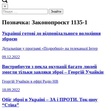
×
Позначка:
Законопроєкт 1135-1
Українці готові до відповідального володіння
зброєю
Детальніше у програмі «Подробиці» на телеканалі Інтер
09.12.2022
Вистрибнути з пекла окупації багато людей
змогли тільки завдяки зброї – Георгій Учайкін
Георгій Учайкін в ефірі Радіо НВ
18.09.2022
Обіг зброї в Україні – ЗА і ПРОТИ. Ток-шоу
“Стіна”