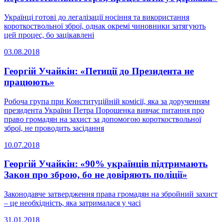
Українці готові до легалізації носіння та використання
короткоствольної зброї, однак окремі чиновники затягують
цей процес, бо зацікавлені
03.08.2018
Георгій Учайкін: «Петиції до Президента не
працюють»
Робоча група при Конституційній комісії, яка за дорученням
президента України Петра Порошенка вивчає питання про
право громадян на захист за допомогою короткоствольної
зброї, не проводить засідання
10.07.2018
Георгій Учайкін: «90% українців підтримають
Закон про зброю, бо не довіряють поліції»
Законодавче затвердження права громадян на збройний захист
– це необхідність, яка затрималася у часі
31.01.2018