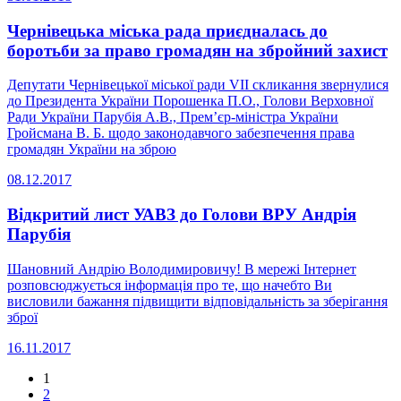
Чернівецька міська рада приєдналась до
боротьби за право громадян на збройний захист
Депутати Чернівецької міської ради VII скликання звернулися
до Президента України Порошенка П.О., Голови Верховної
Ради України Парубія А.В., Прем’єр-міністра України
Гройсмана В. Б. щодо законодавчого забезпечення права
громадян України на зброю
08.12.2017
Відкритий лист УАВЗ до Голови ВРУ Андрія
Парубія
Шановний Андрію Володимировичу! В мережі Інтернет
розповсюджується інформація про те, що начебто Ви
висловили бажання підвищити відповідальність за зберігання
зброї
16.11.2017
1
2