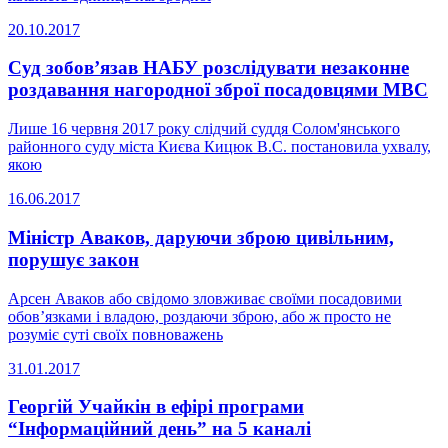
20.10.2017
Суд зобов’язав НАБУ розслідувати незаконне
роздавання нагородної зброї посадовцями МВС
Лише 16 червня 2017 року слідчий суддя Солом'янського
районного суду міста Києва Кицюк В.С. постановила ухвалу,
якою
16.06.2017
Міністр Аваков, даруючи зброю цивільним,
порушує закон
Арсен Аваков або свідомо зловживає своїми посадовими
обов’язками і владою, роздаючи зброю, або ж просто не
розуміє суті своїх повноважень
31.01.2017
Георгій Учайкін в ефірі програми
“Інформаційний день” на 5 каналі