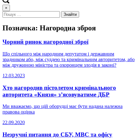
×
Позначка:
Нагородна зброя
Чорний ринок нагородної зброї
Що спільного між народним депутатом і державним
зрадником або, між суддею та кримінальним авторитетом, або
між дружиною міністра та охоронцем злодія в законі?
12.03.2023
Хто нагородив пістолетом кримінального
авторитета «Князя» з’ясовуватиме ДБР
Ми вважаємо, що цій оборудці має бути надана належна
правова оцінка
22.09.2020
Незручні питання до СБУ, МВС та офісу