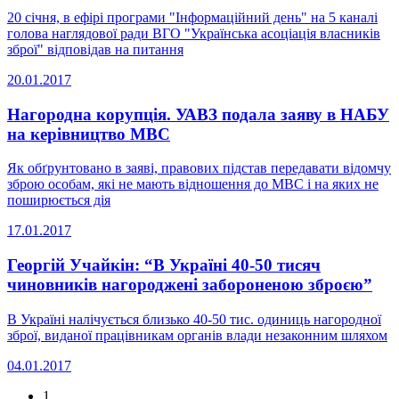
20 січня, в ефірі програми "Інформаційний день" на 5 каналі
голова наглядової ради ВГО "Українська асоціація власників
зброї" відповідав на питання
20.01.2017
Нагородна корупція. УАВЗ подала заяву в НАБУ
на керівництво МВС
Як обґрунтовано в заяві, правових підстав передавати відомчу
зброю особам, які не мають відношення до МВС і на яких не
поширюється дія
17.01.2017
Георгій Учайкін: “В Україні 40-50 тисяч
чиновників нагороджені забороненою зброєю”
В Україні налічується близько 40-50 тис. одиниць нагородної
зброї, виданої працівникам органів влади незаконним шляхом
04.01.2017
1