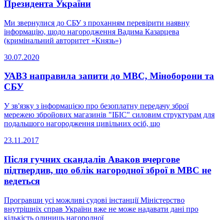
Президента України
Ми звернулися до СБУ з проханням перевірити наявну
інформацію, щодо нагородження Вадима Казарцева
(кримінальний авторитет «Князь»)
30.07.2020
УАВЗ направила запити до МВС, Міноборони та
СБУ
У зв'язку з інформацією про безоплатну передачу зброї
мережею збройових магазинів "ІБІС" силовим структурам для
подальшого нагородження цивільних осіб, що
23.11.2017
Після гучних скандалів Аваков вчергове
підтвердив, що облік нагородної зброї в МВС не
ведеться
Програвши усі можливі судові інстанції Міністерство
внутрішніх справ України вже не може надавати дані про
кількість одиниць нагородної