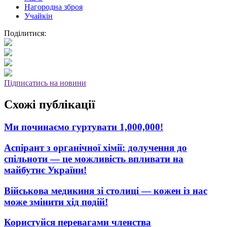
Нагородна зброя
Учайкін
Поділитися:
Підписатись на новини
Схожі публікації
Ми починаємо гуртувати 1,000,000!
Аспірант з органічної хімії: долучення до
спільноти — це можливість впливати на
майбутнє України!
Військова медикиня зі столиці — кожен із нас
може змінити хід подій!
Користуйся перевагами членства