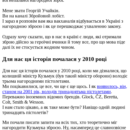
вогнепальної нагородної зброї.
Мене звати Георгій Учайкін.
Ви на каналі Збройовий лобіст.
І зараз я розповім вам яка вакханалія відбувається в Україні з
нагородною зброєю і як це перешкоджає ухваленню закону.
Одразу хочу сказати, що в нас в країні є люди, які отримали
зброю дійсно за героїчні вчинки й тому все, про що мова піде
далі їх не стосується жодним чином.
Для нас ця історія почалася у 2010 році
Для нас ця історія почалася у 2010 році, коли ми дізналися, що
колишній міністр Кузьмук (був такий міністр оборони) володіє
трьома нагородними пістолетами.
Ми поцікавилися, це все, чи ще є ще щось. І як
виявилось, він,
станом на 2001 рік, володів тринадцятьма пістолетами
.
Переважно іноземних відомих брендів. Glock, ČZ, Beretta,
Colt, Smith & Wesson.
І нам стало цікаво, а як таке може бути? Навіщо одній людині
тринадцять пістолетів?
Ми почали писати запити на всіх тих, хто теоретично міг
нагородити Кузьмука зброєю. Ну, насамперед це славнозвісне