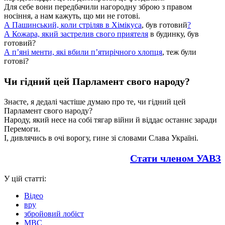
Для себе вони передбачили нагородну зброю з правом
носіння, а нам кажуть, що ми не готові.
А Пашинський, коли стріляв в Хімікуса
, був готовий
?
А Кожара, який застрелив свого приятеля
в будинку, був
готовий?
А п’яні менти, які вбили п’ятирічного хлопця
, теж були
готові?
Чи гідний цей Парламент свого народу?
Знаєте, я дедалі частіше думаю про те, чи гідний цей
Парламент свого народу?
Народу, який несе на собі тягар війни й віддає останнє заради
Перемоги.
І, дивлячись в очі ворогу, гине зі словами Слава Україні.
Стати членом УАВЗ
У цій статті:
Відео
вру
збройовий лобіст
МВС