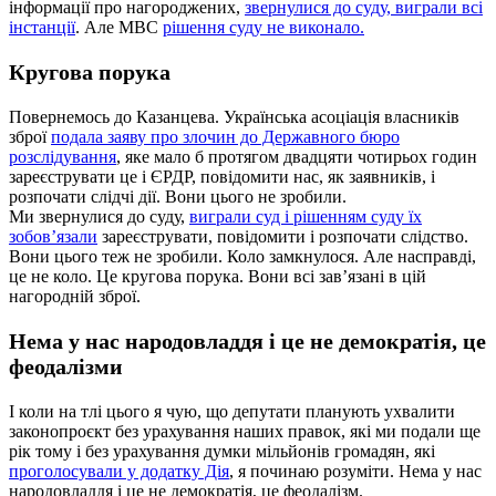
інформації про нагороджених,
звернулися до суду, виграли всі
інстанції
. Але МВС
рішення суду не виконало.
Кругова порука
Повернемось до Казанцева. Українська асоціація власників
зброї
подала заяву про злочин до Державного бюро
розслідування
, яке мало б протягом двадцяти чотирьох годин
зареєструвати це і ЄРДР, повідомити нас, як заявників, і
розпочати слідчі дії. Вони цього не зробили.
Ми звернулися до суду,
виграли суд і рішенням суду їх
зобов’язали
зареєструвати, повідомити і розпочати слідство.
Вони цього теж не зробили. Коло замкнулося. Але насправді,
це не коло. Це кругова порука. Вони всі зав’язані в цій
нагородній зброї.
Нема у нас народовладдя і це не демократія, це
феодалізми
І коли на тлі цього я чую, що депутати планують ухвалити
законопроєкт без урахування наших правок, які ми подали ще
рік тому і без урахування думки мільйонів громадян, які
проголосували у додатку Дія
, я починаю розуміти. Нема у нас
народовладдя і це не демократія, це феодалізм.