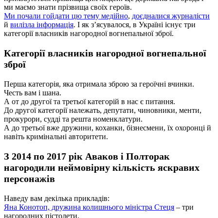
ми маємо знати прізвища своїх героїв.
Ми почали гойдати цю тему медійно
,
доєдналися журналісти
й
вилізла інформація
. І як з’ясувалося, в Україні існує три
категорії власників нагородної вогнепальної зброї.
Категорії власників нагородної вогнепальної
зброї
Перша категорія, яка отримала зброю за героїчні вчинки.
Честь вам і шана.
А от до другої та третьої категорій в нас є питання.
До другої категорії належать, депутати, чиновники, менти,
прокурори, судді та решта номенклатури.
А до третьої вже дружини, коханки, бізнесмени, їх охоронці й
навіть кримінальні авторитети.
З 2014 по 2017 рік Аваков і Полторак
нагородили неймовірну кількість яскравих
персонажів
Наведу вам декілька прикладів:
Яна Конотоп, дружина колишнього міністра Стеця
– три
нагородних пістолети.