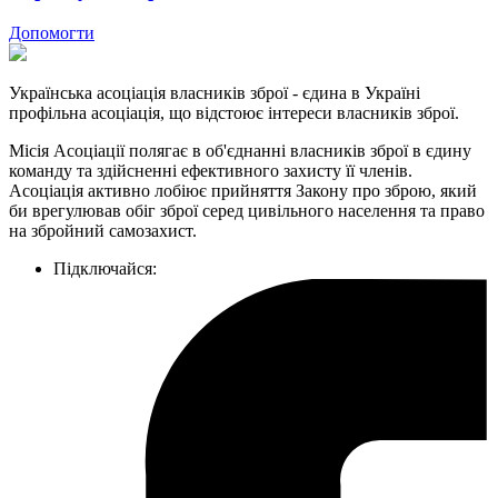
Допомогти
Українська асоціація власників зброї - єдина в Україні
профільна асоціація, що відстоює інтереси власників зброї.
Місія Асоціації полягає в об'єднанні власників зброї в єдину
команду та здійсненні ефективного захисту її членів.
Асоціація активно лобіює прийняття Закону про зброю, який
би врегулював обіг зброї серед цивільного населення та право
на збройний самозахист.
Підключайся: