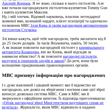
Арсеній Яценюк
. Я не знаю, скільки в нього пістолетів. Але
вже почали нагороджувати пістолетом-кулеметом Tommy Gun
і навіть кулеметом Максим.
Ну, і мій топчик. Відомий науковець, власник легендарної
жомової ями, колишній нардеп, клієнт психіатрії та одночасно
полковник МВС
Ілля Кива зі своїм нагородним автоматичним
пістолетом Стєчкіна
.
Злі язики кажуть, щоб тебе нагородили, треба заплатити від 8
до 25 тисяч доларів. За часів Януковича, навіть, 50 тисяч.
А як інакше пояснити нагородний пістолет у
кримінального
авторитета Казанцева
, він же Князь, який відсидів за
навмисне вбивство? А як пояснити
нагородні пістолети,
вилучені в охоронців злодіїв в законі
? До речі, вони були
колишніми працівниками правоохоронних органів.
МВС приховує інформацію про нагороджених
І є дуже важливий і цікавий момент: яке б відомство не
нагородило, але дозвіл на зберігання і носіння саме цієї зброї
виписує дозвільна система МВС. Саме в МВС ми й
звернулися з офіційним запитом. Їх відповідь приголомшила:
«Облік нагородної зброї Міністерством внутрішніх справ не
ведеться»
. Журналісти, яким МВС відмовило в наданні