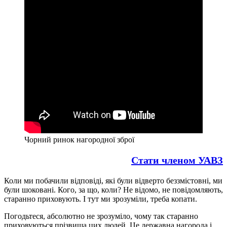
Чорний ринок нагородної зброї
Стати членом УАВЗ
Коли ми побачили відповіді, які були відверто беззмістовні, ми
були шоковані. Кого, за що, коли? Не відомо, не повідомляють,
старанно приховують. І тут ми зрозуміли, треба копати.
Погодьтеся, абсолютно не зрозуміло, чому так старанно
приховуються прізвища цих людей. Це державна нагорода і