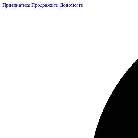
Skip
Приєднатися
Продовжити
Допомогти
to
content