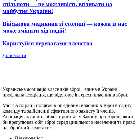
спільноти — це можливість впливати на
майбутнє України!
Військова медикиня зі столиці — кожен із нас
може змінити хід подій!
Користуйся перевагами членства
Допомогти
Українська асоціація власників зброї - єдина в Україні
профільна асоціація, що відстоює інтереси власників зброї.
Місія Асоціації полягає в об'єднанні власників зброї в єдину
команду та здійсненні ефективного захисту її членів.
Асоціація активно лобіює прийняття Закону про зброю, який
би врегулював обіг зброї серед цивільного населення та право
на збройний самозахист.
Підключайся: