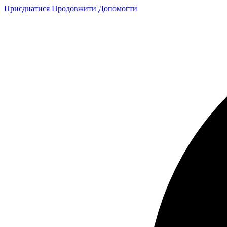
Skip
Приєднатися
Продовжити
Допомогти
to
content