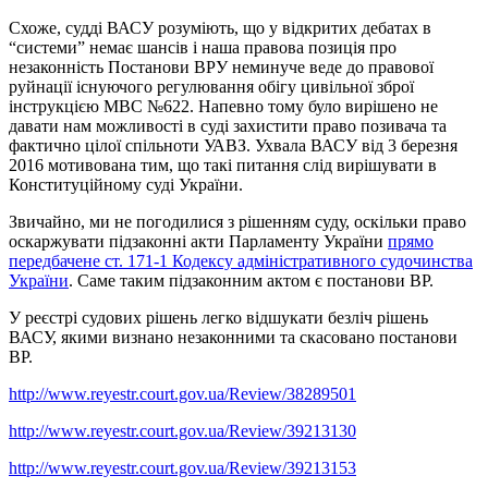
Схоже, судді ВАСУ розуміють, що у відкритих дебатах в
“системи” немає шансів і наша правова позиція про
незаконність Постанови ВРУ неминуче веде до правової
руйнації існуючого регулювання обігу цивільної зброї
інструкцією МВС №622. Напевно тому було вирішено не
давати нам можливості в суді захистити право позивача та
фактично цілої спільноти УАВЗ. Ухвала ВАСУ від 3 березня
2016 мотивована тим, що такі питання слід вирішувати в
Конституційному суді України.
Звичайно, ми не погодилися з рішенням суду, оскільки право
оскаржувати підзаконні акти Парламенту України
прямо
передбачене ст. 171-1 Кодексу адміністративного судочинства
України
. Саме таким підзаконним актом є постанови ВР.
У реєстрі судових рішень легко відшукати безліч рішень
ВАСУ, якими визнано незаконними та скасовано постанови
ВР.
http://www.reyestr.court.gov.ua/Review/38289501
http://www.reyestr.court.gov.ua/Review/39213130
http://www.reyestr.court.gov.ua/Review/39213153