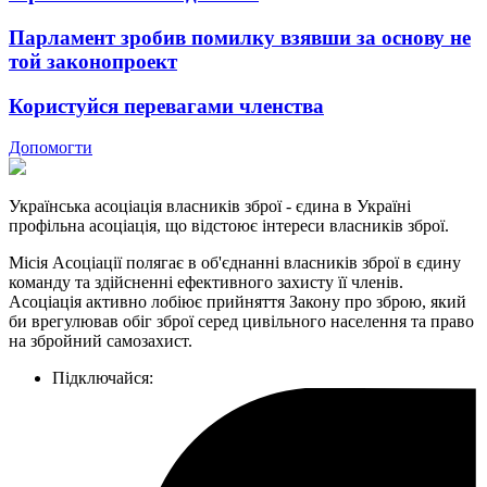
Парламент зробив помилку взявши за основу не
той законопроект
Користуйся перевагами членства
Допомогти
Українська асоціація власників зброї - єдина в Україні
профільна асоціація, що відстоює інтереси власників зброї.
Місія Асоціації полягає в об'єднанні власників зброї в єдину
команду та здійсненні ефективного захисту її членів.
Асоціація активно лобіює прийняття Закону про зброю, який
би врегулював обіг зброї серед цивільного населення та право
на збройний самозахист.
Підключайся: