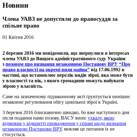
Новини
Члена УАВЗ не допустили до правосуддя за
спільне право
01 Квітня 2016
2 березня 2016 ми повідомили, що звернулися в інтересах
члена УАВЗ до Вищого адміністративного суду України
з
позовом про визнання незаконною Постанову ВРУ “Про
право власності на окремі види майна”
від 17.06.1992 в
частині, що встановлює перелік видів зброї, яка може бути
у власності та вік, з якого громадяни можуть набувати
зброю у власність.
Саме на зазначеному підзаконному акті ґрунтується нинішнє
незаконне регулювання обігу цивільної зброї в Україні.
3 березня 2016 блискавично швидко, бо вже наступного дня
після подання нами позову, ВАСУ виніс
ухвалу, якою
відмовив у відкритті провадження у справі щодо визнання
незаконною Постанови ВРУ
, мовляв це питання їх не
стосується.