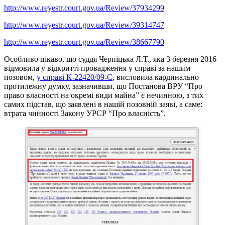
http://www.reyestr.court.gov.ua/Review/37934299
http://www.reyestr.court.gov.ua/Review/39314747
http://www.reyestr.court.gov.ua/Review/38667790
Особливо цікаво, що суддя Черпіцька Л.Т., яка 3 березня 2016
відмовила у відкритті провадження у справі за нашим
позовом,
у справі К-22420/09-С
, висловила кардинально
протилежну думку, зазначивши, що Постанова ВРУ “Про
право власності на окремі види майна” є нечинною, з тих
самих підстав, що заявлені в нашій позовній заяві, а саме:
втрата чинності Закону УРСР “Про власність”.