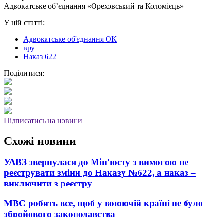
Адвокатське об’єднання «Ореховський та Коломієць»
У цій статті:
Адвокатське об'єднання ОК
вру
Наказ 622
Поділитися:
Підписатись на новини
Схожі новини
УАВЗ звернулася до Мін’юсту з вимогою не
реєструвати зміни до Наказу №622, а наказ –
виключити з реєстру
МВС робить все, щоб у воюючій країні не було
збройового законодавства