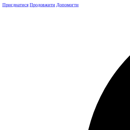
Skip
Приєднатися
Продовжити
Допомогти
to
content