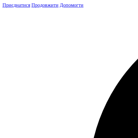
Skip
Приєднатися
Продовжити
Допомогти
to
content