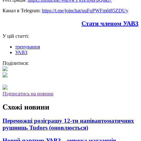
Канал в Telegram:
https://t.me/joinchat/uuFqPWFm6t85ZDUy
Стати членом УАВЗ
У цій статті:
тренування
УАВЗ
Поділитися:
Підписатись на новини
Схожі новини
Переможці розіграшу 12-ти напівавтоматичних
рушниць Tudors (оновлюється)
Новий партнер УАВЗ – мережа магазинів