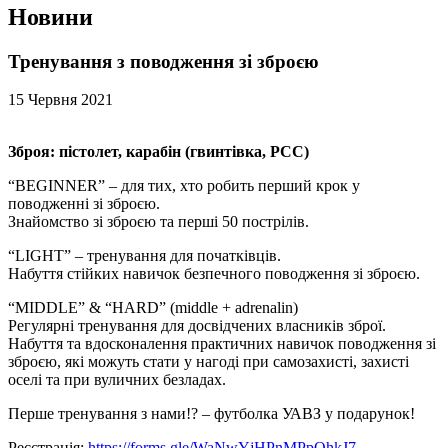
Новини
Тренування з поводження зі зброєю
15 Червня 2021
Зброя: пістолет, карабін (гвинтівка, PCC)
“BEGINNER” – для тих, хто робить перший крок у
поводженні зі зброєю.
Знайомство зі зброєю та перші 50 пострілів.
“LIGHT” – тренування для початківців.
Набуття стійких навичок безпечного поводження зі зброєю.
“MIDDLE” & “HARD” (middle + adrenalin)
Регулярні тренування для досвідчених власників зброї.
Набуття та вдосконалення практичних навичок поводження зі
зброєю, які можуть стати у нагоді при самозахисті, захисті
оселі та при вуличних безладах.
Перше тренування з нами!? – футболка УАВЗ у подарунок!
Реєстрація:
https://forms.gle/WaNwYjHPnMPpQhkJ7