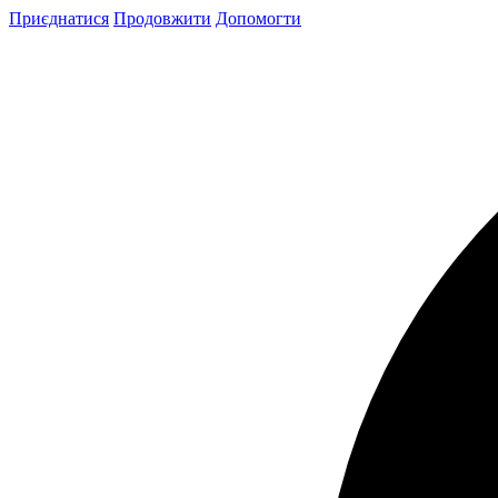
Skip
Приєднатися
Продовжити
Допомогти
to
content