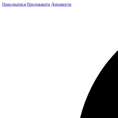
Skip
Приєднатися
Продовжити
Допомогти
to
content