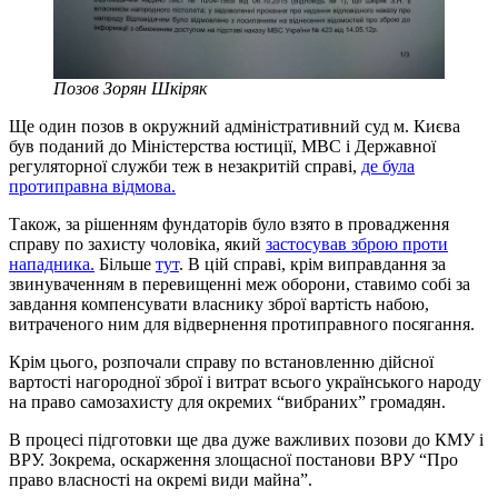
Позов Зорян Шкіряк
Ще один позов в окружний адміністративний суд м. Києва
був поданий до Міністерства юстиції, МВС і Державної
регуляторної служби теж в незакритій справі,
де була
протиправна відмова.
Також, за рішенням фундаторів було взято в провадження
справу по захисту чоловіка, який
застосував зброю проти
нападника.
Більше
тут
. В цій справі, крім виправдання за
звинуваченням в перевищенні меж оборони, ставимо собі за
завдання компенсувати власнику зброї вартість набою,
витраченого ним для відвернення протиправного посягання.
Крім цього, розпочали справу по встановленню дійсної
вартості нагородної зброї і витрат всього українського народу
на право самозахисту для окремих “вибраних” громадян.
В процесі підготовки ще два дуже важливих позови до КМУ і
ВРУ. Зокрема, оскарження злощасної постанови ВРУ “Про
право власності на окремі види майна”.