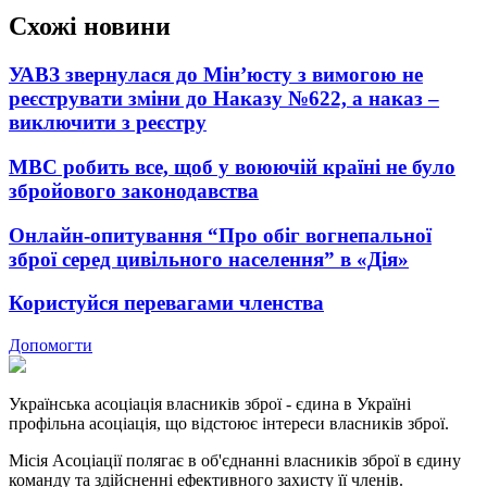
Схожі новини
УАВЗ звернулася до Мін’юсту з вимогою не
реєструвати зміни до Наказу №622, а наказ –
виключити з реєстру
МВС робить все, щоб у воюючій країні не було
збройового законодавства
Онлайн-опитування “Про обіг вогнепальної
зброї серед цивільного населення” в «Дія»
Користуйся перевагами членства
Допомогти
Українська асоціація власників зброї - єдина в Україні
профільна асоціація, що відстоює інтереси власників зброї.
Місія Асоціації полягає в об'єднанні власників зброї в єдину
команду та здійсненні ефективного захисту її членів.