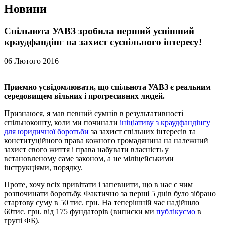
Новини
Спільнота УАВЗ зробила перший успішний
краудфандінг на захист суспільного інтересу!
06 Лютого 2016
Приємно усвідомлювати, що спільнота УАВЗ є реальним
середовищем вільних і прогресивних людей.
Признаюся, я мав певний сумнів в результативності
спільнокошту, коли ми починали
ініціативу з краудфандінгу
для юридичної боротьби
за захист спільних інтересів та
конституційного права кожного громадянина на належний
захист свого життя і права набувати власність у
встановленому саме законом, а не міліцейськими
інструкціями, порядку.
Проте, хочу всіх привітати і запевнити, що в нас є чим
розпочинати боротьбу. Фактично за перші 5 днів було зібрано
стартову суму в 50 тис. грн. На теперішній час надійшло
60тис. грн. від 175 фундаторів (виписки ми
публікуємо
в
групі ФБ).