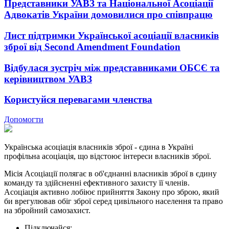
Представники УАВЗ та Національної Асоціації
Адвокатів України домовилися про співпрацю
Лист підтримки Української асоціації власників
зброї від Second Amendment Foundation
Відбулася зустріч між представниками ОБСЄ та
керівництвом УАВЗ
Користуйся перевагами членства
Допомогти
Українська асоціація власників зброї - єдина в Україні
профільна асоціація, що відстоює інтереси власників зброї.
Місія Асоціації полягає в об'єднанні власників зброї в єдину
команду та здійсненні ефективного захисту її членів.
Асоціація активно лобіює прийняття Закону про зброю, який
би врегулював обіг зброї серед цивільного населення та право
на збройний самозахист.
Підключайся: