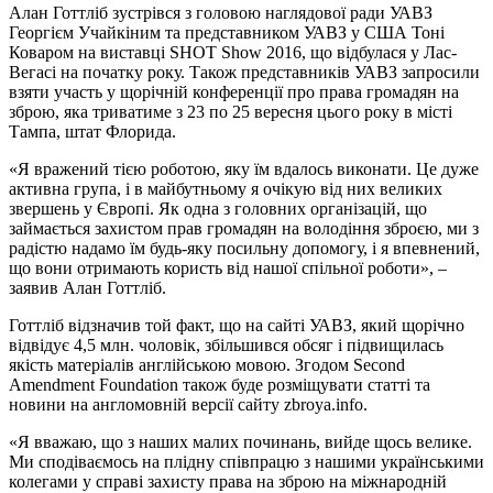
Алан Готтліб зустрівся з головою наглядової ради УАВЗ
Георгієм Учайкіним та представником УАВЗ у США Тоні
Коваром на виставці SHOT Show 2016, що відбулася у Лас-
Вегасі на початку року. Також представників УАВЗ запросили
взяти участь у щорічній конференції про права громадян на
зброю, яка триватиме з 23 по 25 вересня цього року в місті
Тампа, штат Флорида.
«Я вражений тією роботою, яку їм вдалось виконати. Це дуже
активна група, і в майбутньому я очікую від них великих
звершень у Європі. Як одна з головних організацій, що
займається захистом прав громадян на володіння зброєю, ми з
радістю надамо їм будь-яку посильну допомогу, і я впевнений,
що вони отримають користь від нашої спільної роботи», –
заявив Алан Готтліб.
Готтліб відзначив той факт, що на сайті УАВЗ, який щорічно
відвідує 4,5 млн. чоловік, збільшився обсяг і підвищилась
якість матеріалів англійською мовою. Згодом Second
Amendment Foundation також буде розміщувати статті та
новини на англомовній версії сайту zbroya.info.
«Я вважаю, що з наших малих починань, вийде щось велике.
Ми сподіваємось на плідну співпрацю з нашими українськими
колегами у справі захисту права на зброю на міжнародній