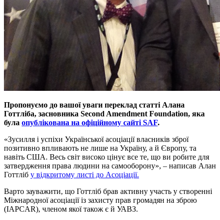
Пропонуємо до вашої уваги переклад статті Алана
Готтліба, засновника Second Amendment Foundation, яка
була
опублікована на офіційному сайті SAF
.
«Зусилля і успіхи Української асоціації власників зброї
позитивно впливають не лише на Україну, а й Європу, та
навіть США. Весь світ високо цінує все те, що ви робите для
затвердження права людини на самооборону», – написав Алан
Готтліб
у відкритому листі до Асоціації.
Варто зауважити, що Готтліб брав активну участь у створенні
Міжнародної асоціації із захисту прав громадян на зброю
(IAPCAR), членом якої також є й УАВЗ.