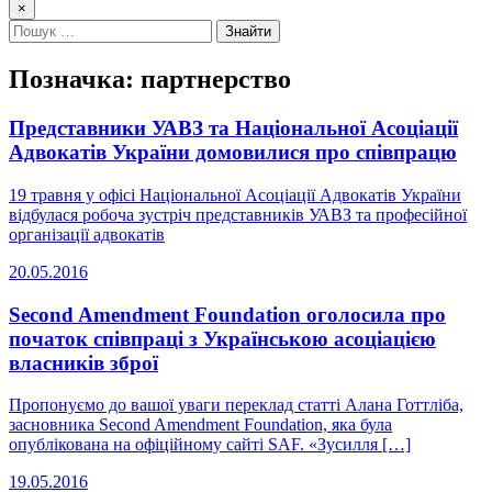
×
Позначка:
партнерство
Представники УАВЗ та Національної Асоціації
Адвокатів України домовилися про співпрацю
19 травня у офісі Національної Асоціації Адвокатів України
відбулася робоча зустріч представників УАВЗ та професійної
організації адвокатів
20.05.2016
Second Amendment Foundation оголосила про
початок співпраці з Українською асоціацією
власників зброї
Пропонуємо до вашої уваги переклад статті Алана Готтліба,
засновника Second Amendment Foundation, яка була
опублікована на офіційному сайті SAF. «Зусилля […]
19.05.2016