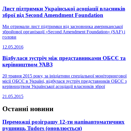
Лист підтримки Української асоціації власників
зброї від Second Amendment Foundation
Ми отримали лист підтримки від засновника американської
збройової організації «Second Amendment Foundation» (SAF) і
голови
12.05.2016
Відбулася зустріч між представниками ОБСЄ та
керівництвом УАВЗ
20 травня 2015 року, за ініціативи спеціальної моніторингової
місії ОБСЄ в Україні, відбулася зустріч представників ОБСЄ з
керівництвом Української асоціації власників зброї
21.05.2015
Останні новини
Переможці розіграшу 12-ти напівавтоматичних
рушниць Tudors (оновлюється)