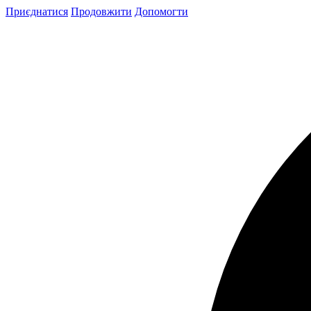
Skip
Приєднатися
Продовжити
Допомогти
to
content