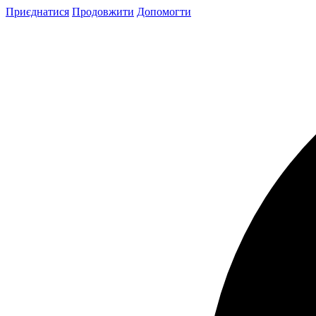
Skip
Приєднатися
Продовжити
Допомогти
to
content