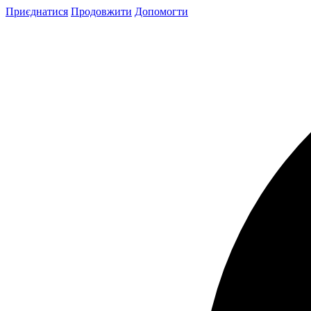
Skip
Приєднатися
Продовжити
Допомогти
to
content