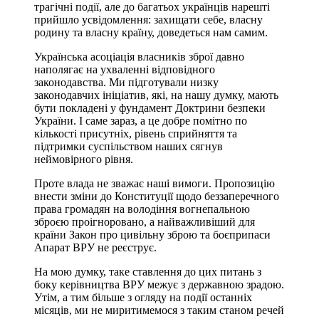
трагічні події, але до багатьох українців нарешті
прийшло усвідомлення: захищати себе, власну
родину та власну країну, доведеться нам самим.
Українська асоціація власників зброї давно
наполягає на ухваленні відповідного
законодавства. Ми підготували низку
законодавчих ініціатив, які, на нашу думку, мають
бути покладені у фундамент Доктрини безпеки
України. І саме зараз, а це добре помітно по
кількості присутніх, рівень сприйняття та
підтримки суспільством наших сягнув
неймовірного рівня.
Проте влада не зважає наші вимоги. Пропозицію
внести зміни до Конституції щодо беззаперечного
права громадян на володіння вогнепальною
зброєю проігноровано, а найважливіший для
країни Закон про цивільну зброю та боєприпаси
Апарат ВРУ не реєструє.
На мою думку, таке ставлення до цих питань з
боку керівництва ВРУ межує з державною зрадою.
Утім, а тим більше з огляду на події останніх
місяців, ми не миритимемося з таким станом речей