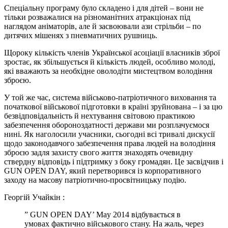
Спеціальну програму було складено і для дітей – вони не
тільки розважалися на різноманітних атракціонах під
наглядом аніматорів, але й засвоювали ази стрільби – по
дитячих мішенях з пневматичних рушниць.
Щороку кількість членів Української асоціації власників зброї
зростає, як збільшується й кількість людей, особливо молоді,
які вважають за необхідне оволодіти мистецтвом володіння
зброєю.
У той же час, система військово-патріотичного виховання та
початкової військової підготовки в країні зруйнована – і за цю
безвідповідальність й нехтування світовою практикою
забезпечення обороноздатності держави ми розплачуємося
нині. Як наголосили учасники, сьогодні всі тривалі дискусії
щодо законодавчого забезпечення права людей на володіння
зброєю задля захисту свого життя знаходять очевидну
ствердну відповідь і підтримку з боку громадян. Це засвідчив і
GUN OPEN DAY, який перетворився із корпоративного
заходу на масову патріотично-просвітницьку подію.
Георгій Учайкін :
” GUN OPEN DAY’ May 2014 відбувається в
умовах фактично військового стану. На жаль, через