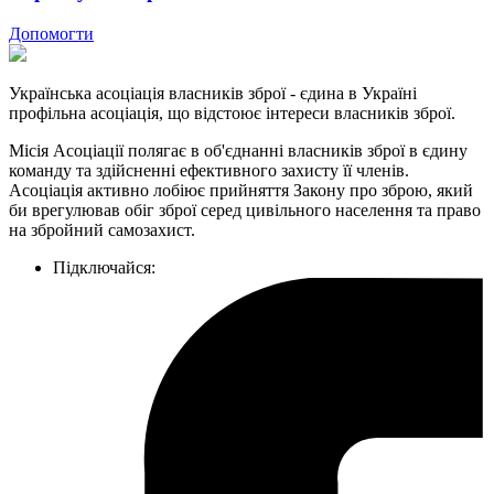
Допомогти
Українська асоціація власників зброї - єдина в Україні
профільна асоціація, що відстоює інтереси власників зброї.
Місія Асоціації полягає в об'єднанні власників зброї в єдину
команду та здійсненні ефективного захисту її членів.
Асоціація активно лобіює прийняття Закону про зброю, який
би врегулював обіг зброї серед цивільного населення та право
на збройний самозахист.
Підключайся: