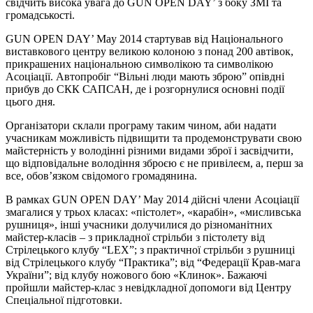
свідчить висока увага до GUN OPEN DAY’ з боку ЗМІ та
громадськості.
GUN OPEN DAY’ May 2014 стартував від Національного
виставкового центру великою колоною з понад 200 автівок,
прикрашених національною символікою та символікою
Асоціації. Автопробіг “Вільні люди мають зброю” опівдні
прибув до СКК САПСАН, де і розгорнулися основні події
цього дня.
Організатори склали програму таким чином, аби надати
учасникам можливість підвищити та продемонструвати свою
майстерність у володінні різними видами зброї і засвідчити,
що відповідальне володіння зброєю є не привілеєм, а, перш за
все, обов’язком свідомого громадянина.
В рамках GUN OPEN DAY’ May 2014 дійсні члени Асоціації
змагалися у трьох класах: «пістолет», «карабін», «мисливська
рушниця», інші учасники долучилися до різноманітних
майстер-класів – з прикладної стрільби з пістолету від
Стрілецького клубу “LEX”; з практичної стрільби з рушниці
від Стрілецького клубу “Практика”; від “Федерації Крав-мага
України”; від клубу ножового бою «Клинок». Бажаючі
пройшли майстер-клас з невідкладної допомоги від Центру
Спеціальної підготовки.