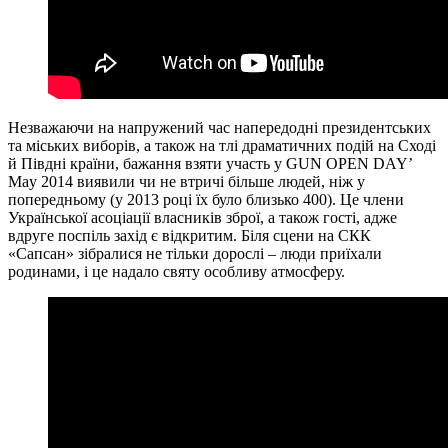
Незважаючи на напружений час напередодні президентських
та міських виборів, а також на тлі драматичних подій на Сході
й Півдні країни, бажання взяти участь у GUN OPEN DAY’
May 2014 виявили чи не втричі більше людей, ніж у
попередньому (у 2013 році їх було близько 400). Це члени
Української асоціації власників зброї, а також гості, адже
вдруге поспіль захід є відкритим. Біля сцени на СКК
«Сапсан» зібралися не тільки дорослі – люди приїхали
родинами, і це надало святу особливу атмосферу.