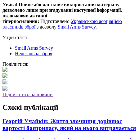
Увага! Повне або часткове використання матеріалу
дозволено лише при згадуванні наступної інформації,
включаючи активні
гіперпосилання:
Підготовлено
Українською асоціацією
власників зброї
з дозволу
Small Arms Survey
.
У цій статті:
Small Arms Survey
Нелегальна зброя
Поділитися:
Підписатись на новини
Схожі публікації
Георгій Учайкін: Життя злочинця дорівнює
вартості боєприпасу, який на нього витрачається