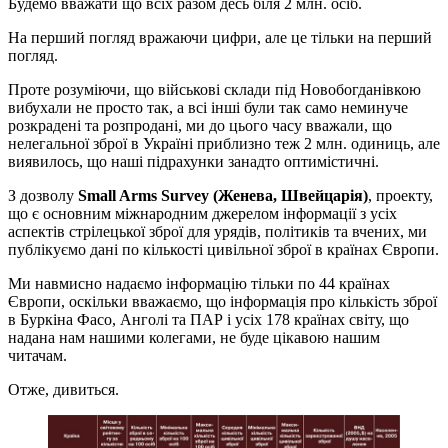
Будемо вважати що всіх разом десь біля 2 млн. осіб.
На перший погляд вражаючи цифри, але це тільки на перший
погляд.
Проте розуміючи, що військові склади під Новобогданівкою
вибухали не просто так, а всі інші були так само неминуче
розкрадені та розпродані, ми до цього часу вважали, що
нелегальної зброї в Україні приблизно теж 2 млн. одиниць, але
виявилось, що наші підрахунки занадто оптимістичні.
З дозволу
Small Arms Survey (Женева, Швейцарія)
, проекту,
що є основним міжнародним джерелом інформації з усіх
аспектів стрілецької зброї для урядів, політиків та вчених, ми
публікуємо дані по кількості цивільної зброї в країнах Європи.
Ми навмисно надаємо інформацію тільки по 44 країнах
Європи, оскільки вважаємо, що інформація про кількість зброї
в Буркіна Фасо, Анголі та ПАР і усіх 178 країнах світу, що
надана нам нашими колегами, не буде цікавою нашим
читачам.
Отже, дивиться.