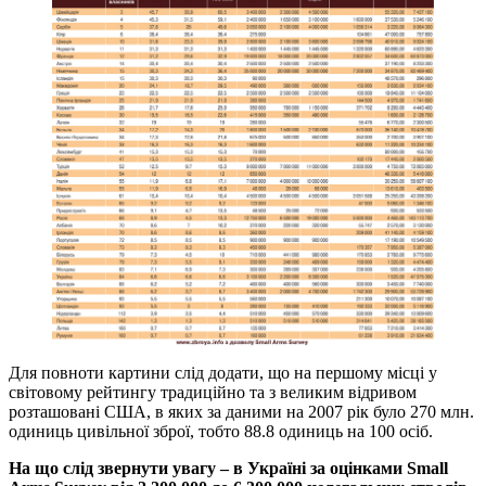
Для повноти картини слід додати, що на першому місці у
світовому рейтингу традиційно та з великим відривом
розташовані США, в яких за даними на 2007 рік було 270 млн.
одиниць цивільної зброї, тобто 88.8 одиниць на 100 осіб.
На що слід звернути увагу – в Україні за оцінками Small