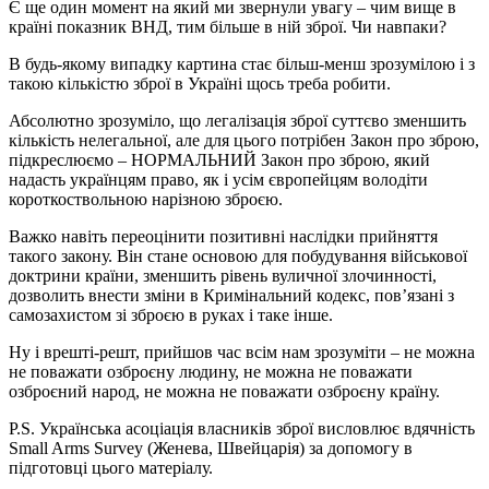
Є ще один момент на який ми звернули увагу – чим вище в
країні показник ВНД, тим більше в ній зброї. Чи навпаки?
В будь-якому випадку картина стає більш-менш зрозумілою і з
такою кількістю зброї в Україні щось треба робити.
Абсолютно зрозуміло, що легалізація зброї суттєво зменшить
кількість нелегальної, але для цього потрібен Закон про зброю,
підкреслюємо – НОРМАЛЬНИЙ Закон про зброю, який
надасть українцям право, як і усім європейцям володіти
короткоствольною нарізною зброєю.
Важко навіть переоцінити позитивні наслідки прийняття
такого закону. Він стане основою для побудування військової
доктрини країни, зменшить рівень вуличної злочинності,
дозволить внести зміни в Кримінальний кодекс, пов’язані з
самозахистом зі зброєю в руках і таке інше.
Ну і врешті-решт, прийшов час всім нам зрозуміти – не можна
не поважати озброєну людину, не можна не поважати
озброєний народ, не можна не поважати озброєну країну.
P.S. Українська асоціація власників зброї висловлює вдячність
Small Arms Survey (Женева, Швейцарія) за допомогу в
підготовці цього матеріалу.