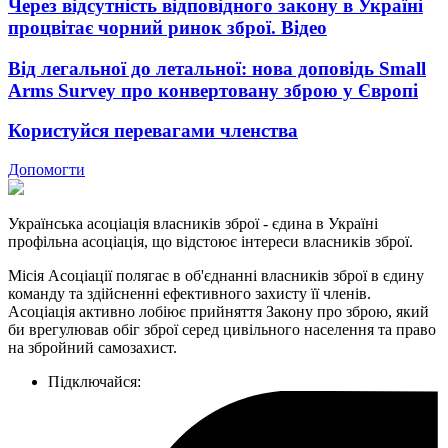
Через відсутність відповідного закону в Україні
процвітає чорний ринок зброї. Відео
Від легальної до летальної: нова доповідь Small
Arms Survey про конвертовану зброю у Європі
Користуйся перевагами членства
Допомогти
Українська асоціація власників зброї - єдина в Україні
профільна асоціація, що відстоює інтереси власників зброї.
Місія Асоціації полягає в об'єднанні власників зброї в єдину
команду та здійсненні ефективного захисту її членів.
Асоціація активно лобіює прийняття Закону про зброю, який
би врегулював обіг зброї серед цивільного населення та право
на збройний самозахист.
Підключайся: