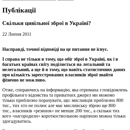
Публікації
Скільки цивільної зброї в Україні?
22 Липня 2011
Насправді, точної відповіді на це питання не існує.
І справа не тільки в тому, що обіг зброї в Україні, як і в
багатьох країнах світу поділяється на легальний та
нелегальний, а ще й в тому, що навіть статистичних даних
про кількість зареєстрованих власників зброї знайти
фізично не можливо.
Отже, спираючись на інформацію, яка отримана з повідомлень
профільного відомства та приватних джерел ми можемо
тільки приблизно порахувати, що: мисливців приблизно 800
тис., тих хто не полює але має мисливську зброю ще 800
тис., власників «резинок» не менше 200 тис., а скільки тих
кого «нагородили» короткоствольною нарізною можна тільки
здогадуватись.