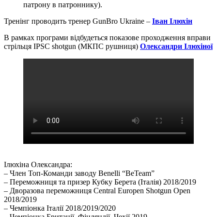
патрону в патроннику).
Тренінг проводить тренер GunBro Ukraine –
Іван Ілюхін
В рамках програми відбудеться показове проходження вправи
стрільця IPSC shotgun (МКПС рушниця)
Олександри Ілюхіної
Ілюхіна Олександра:
– Член Топ-Команди заводу Benelli “BeTeam”
– Переможниця та призер Кубку Берета (Італія) 2018/2019
– Дворазова переможниця Central Europen Shotgun Open
2018/2019
– Чемпіонка Італії 2018/2019/2020
– Чемпіонка Британії, Фінляндії, Чехії 2019