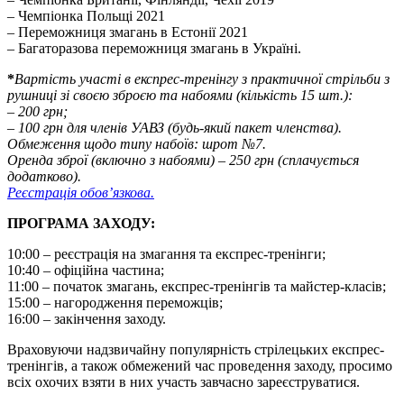
– Чемпіонка Польщі 2021
– Переможниця змагань в Естонії 2021
– Багаторазова переможниця змагань в Україні.
*
Вартість участі в експрес-тренінгу з практичної стрільби з
рушниці
зі своєю зброєю та набоями (кількість 15 шт.):
– 200 грн;
– 100 грн для членів УАВЗ (будь-який пакет членства).
Обмеження щодо типу набоїв: шрот №7.
Оренда зброї (включно з набоями) – 250 грн (сплачується
додатково).
Реєстрація обов’язкова.
ПРОГРАМА ЗАХОДУ:
10:00 – реєстрація на змагання та експрес-тренінги;
10:40 – офіційна частина;
11:00 – початок змагань, експрес-тренінгів та майстер-класів;
15:00 – нагородження переможців;
16:00 – закінчення заходу.
Враховуючи надзвичайну популярність стрілецьких експрес-
тренінгів, а також обмежений час проведення заходу, просимо
всіх охочих взяти в них участь завчасно зареєструватися.