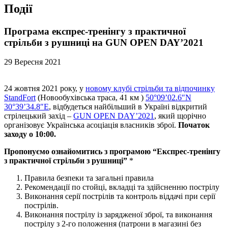
Події
Програма експрес-тренінгу з практичної
стрільби з рушниці на GUN OPEN DAY’2021
29 Вересня 2021
24 жовтня 2021 року, у
новому клубі стрільби та відпочинку
StandFort
(Новообухівська траса, 41 км )
50°09’02.6″N
30°39’34.8″E
, відбудеться найбільший в Україні відкритий
стрілецький захід –
GUN OPEN DAY’2021
, який щорічно
організовує Українська асоціація власників зброї.
Початок
заходу о 10:00.
Пропонуємо ознайомитись з програмою “Експрес-тренінгу
з практичної стрільби з рушниці”
*
Правила безпеки та загальні правила
Рекомендації по стойці, вкладці та здійсненню пострілу
Виконання серії пострілів та контроль віддачі при серії
пострілів.
Виконання пострілу із зарядженої зброї, та виконання
пострілу з 2-го положення (патрони в магазині без