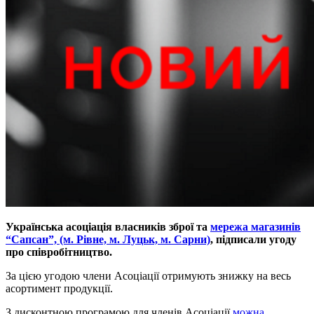
Українська асоціація власників зброї та
мережа магазинів
“Сапсан”, (м. Рівне, м. Луцьк, м. Сарни)
, підписали угоду
про співробітництво.
За цією угодою члени Асоціації отримують знижку на весь
асортимент продукції.
З дисконтною програмою для членів Асоціації
можна