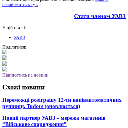
ознайомитись тут.
Стати членом УАВЗ
У цій статті:
УАВЗ
Поділитися:
Підписатись на новини
Схожі новини
Переможці розіграшу 12-ти напівавтоматичних
рушниць Tudors (оновлюється)
Новий партнер УАВЗ – мережа магазинів
“Військове спорядження”