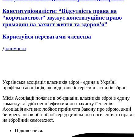
Конституціоналісти: “Відсутність права на
“короткоствол” звужує конституційне право
громадян на захист життя та здоров’я”
Користуйся перевагами членства
Допомогти
Українська асоціація власників зброї - єдина в Україні
профільна асоціація, що відстоює інтереси власників зброї.
Місія Асоціації полягає в об'єднанні власників зброї в єдину
команду та здійсненні ефективного захисту її членів.
Асоціація активно лобіює прийняття Закону про зброю, який
би врегулював обіг зброї серед цивільного населення та право
на збройний самозахист.
Підключайся: