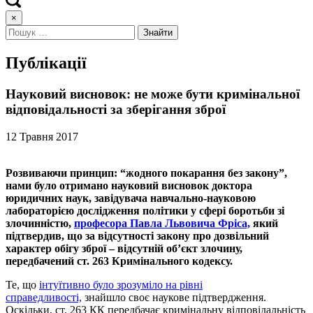
×
Публікації
Науковий висновок: не може бути кримінальної
відповідальності за зберігання зброї
12 Травня 2017
Розвиваючи принцип: “жодного покарання без закону”,
нами було отримано науковий висновок доктора
юридичних наук, завідувача навчально-науковою
лабораторією дослідження політики у сфері боротьби зі
злочинністю,
професора Павла Львовича Фріса,
який
підтвердив, що за відсутності закону про дозвільний
характер обігу зброї – відсутній об’єкт злочину,
передбачений ст. 263 Кримінального кодексу.
Те, що
інтуїтивно було зрозуміло на рівні
справедливості,
знайшло своє наукове підтвердження.
Оскільки, ст. 263 КК передбачає кримінальну відповідальність