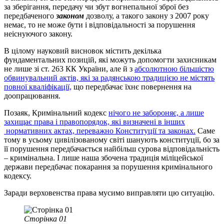
за зберігання, передачу чи збут вогнепальної зброї без
передбаченого
законом
дозволу, а такого закону з 2007 року
немає, то не може бути і відповідальності за порушення
неіснуючого закону.
В цілому науковий висновок містить декілька
фундаментальних позицій, які можуть допомогти захисникам
не лише зі ст. 263 КК України, але й з
абсолютною більшістю
обвинувальний актів, які за радянською традицією не містять
повної кваліфікації,
що передбачає їхнє повернення на
доопрацювання.
Позаяк, Кримінальний кодекс
нічого не забороняє, а лише
захищає права і правопорядок, які визначені в інших
нормативних актах, переважно Конституції та законах.
Саме
тому в усьому цивілізованому світі шанують конституції, бо за
її порушення передбачається найбільш сурова відповідальність
– кримінальна. І лише наша збочена традиція міліцейської
держави передбачає покарання за порушення кримінального
кодексу.
Заради верховенства права мусимо виправляти цю ситуацію.
Сторінка 01