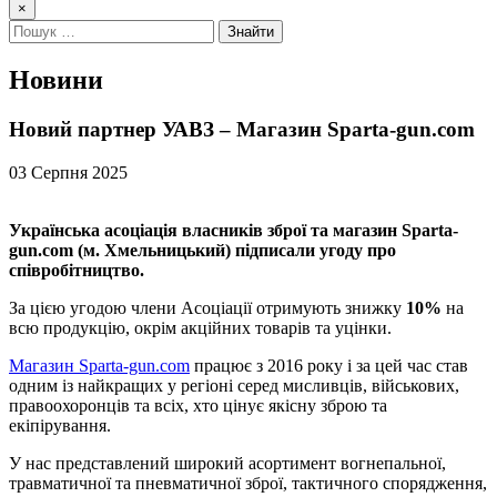
×
Новини
Новий партнер УАВЗ – Магазин Sparta-gun.com
03 Серпня 2025
Українська асоціація власників зброї та магазин Sparta-
gun.com (м. Хмельницький) підписали угоду про
співробітництво.
За цією угодою члени Асоціації отримують знижку
10%
на
всю продукцію, окрім акційних товарів та уцінки.
Магазин Sparta-gun.com
працює з 2016 року і за цей час став
одним із найкращих у регіоні серед мисливців, військових,
правоохоронців та всіх, хто цінує якісну зброю та
екіпірування.
У нас представлений широкий асортимент вогнепальної,
травматичної та пневматичної зброї, тактичного спорядження,