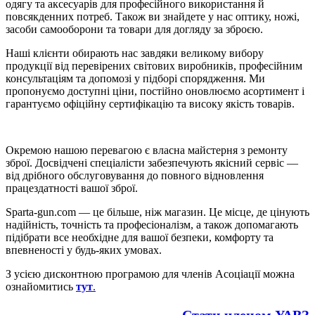
одягу та аксесуарів для професійного використання й
повсякденних потреб. Також ви знайдете у нас оптику, ножі,
засоби самооборони та товари для догляду за зброєю.
Наші клієнти обирають нас завдяки великому вибору
продукції від перевірених світових виробників, професійним
консультаціям та допомозі у підборі спорядження. Ми
пропонуємо доступні ціни, постійно оновлюємо асортимент і
гарантуємо офіційну сертифікацію та високу якість товарів.
Окремою нашою перевагою є власна майстерня з ремонту
зброї. Досвідчені спеціалісти забезпечують якісний сервіс —
від дрібного обслуговування до повного відновлення
працездатності вашої зброї.
Sparta-gun.com — це більше, ніж магазин. Це місце, де цінують
надійність, точність та професіоналізм, а також допомагають
підібрати все необхідне для вашої безпеки, комфорту та
впевненості у будь-яких умовах.
З усією дисконтною програмою для членів Асоціації можна
ознайомитись
тут
.
Стати членом УАВЗ