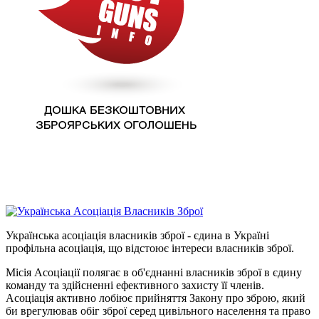
Українська асоціація власників зброї - єдина в Україні
профільна асоціація, що відстоює інтереси власників зброї.
Місія Асоціації полягає в об'єднанні власників зброї в єдину
команду та здійсненні ефективного захисту її членів.
Асоціація активно лобіює прийняття Закону про зброю, який
би врегулював обіг зброї серед цивільного населення та право