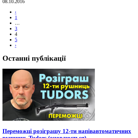
08.10.2016
‹
1
…
3
4
5
›
Останні публікації
Переможці розіграшу 12-ти напівавтоматичних
рушниць Tudors (оновлюється)